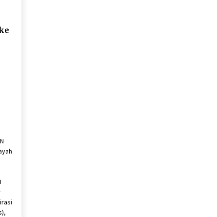
 ke
EN
ayah
I
r
irasi
),