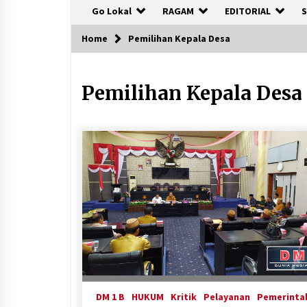
Go Lokal
RAGAM
EDITORIAL
S
Home
Pemilihan Kepala Desa
Pemilihan Kepala Desa
DM 1 B
HUKUM
Kritik
Pelayanan
Pemerinta