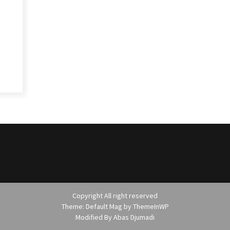
Copyright All right reserved
Theme: Default Mag by
ThemeInWP
Modified By
Abas Djumadi