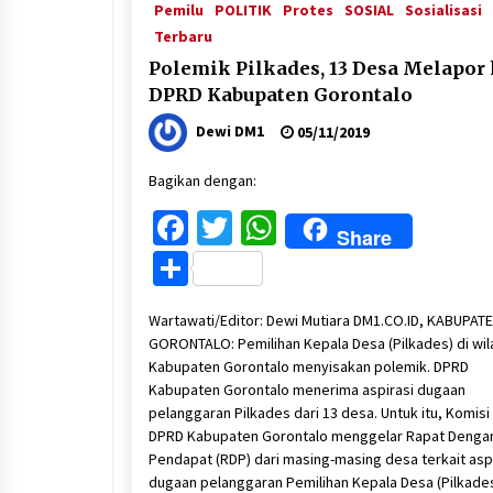
Pemilu
POLITIK
Protes
SOSIAL
Sosialisasi
Terbaru
Polemik Pilkades, 13 Desa Melapor
DPRD Kabupaten Gorontalo
Dewi DM1
05/11/2019
Bagikan dengan:
Facebook
Twitter
WhatsApp
Share
Share
Wartawati/Editor: Dewi Mutiara DM1.CO.ID, KABUPAT
GORONTALO: Pemilihan Kepala Desa (Pilkades) di wil
Kabupaten Gorontalo menyisakan polemik. DPRD
Kabupaten Gorontalo menerima aspirasi dugaan
pelanggaran Pilkades dari 13 desa. Untuk itu, Komisi 
DPRD Kabupaten Gorontalo menggelar Rapat Denga
Pendapat (RDP) dari masing-masing desa terkait asp
dugaan pelanggaran Pemilihan Kepala Desa (Pilkades