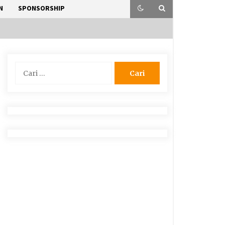
N
SPONSORSHIP
Cari
untuk: