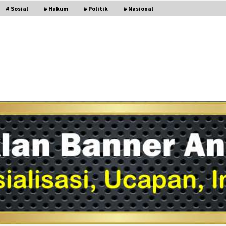
# Sosial
# Hukum
# Politik
# Nasional