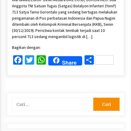
Anggota TNI Satuan Tugas (Satgas) Batalyon Infanteri (Yonif)
713 Satya Tama Gorontalo yang sedang bertugas melakukan
pengamanan di Pos perbatasan Indonesia dan Papua Nugini
ditembaki oleh Kelompok Kriminal Bersenjata (KKB), Senin
(30/12/2019). Peristiwa kontak tembak terjadi saat 10
personil 713 sedang mengambil logistik di […]
Bagikan dengan:
Facebook
Twitter
WhatsApp
Share
Share
Cari
untuk: