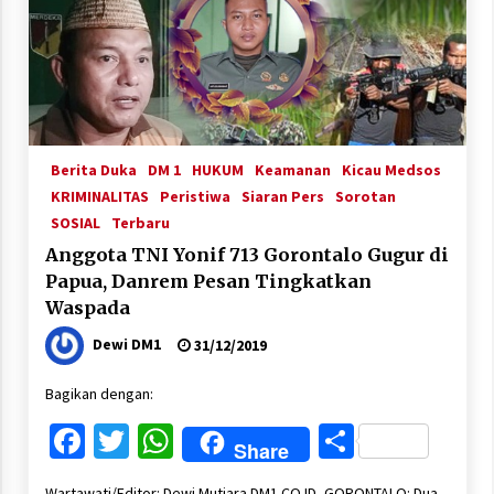
Berita Duka
DM 1
HUKUM
Keamanan
Kicau Medsos
KRIMINALITAS
Peristiwa
Siaran Pers
Sorotan
SOSIAL
Terbaru
Anggota TNI Yonif 713 Gorontalo Gugur di
Papua, Danrem Pesan Tingkatkan
Waspada
Dewi DM1
31/12/2019
Bagikan dengan:
Facebook
Twitter
WhatsApp
Share
Share
Wartawati/Editor: Dewi Mutiara DM1.CO.ID, GORONTALO: Dua