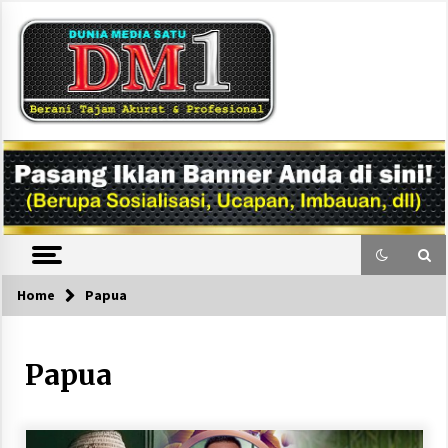
Skip
to
content
DM1
Home
Papua
Papua