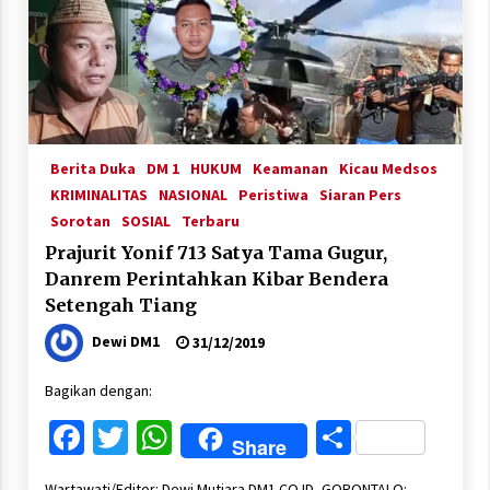
Berita Duka
DM 1
HUKUM
Keamanan
Kicau Medsos
KRIMINALITAS
NASIONAL
Peristiwa
Siaran Pers
Sorotan
SOSIAL
Terbaru
Prajurit Yonif 713 Satya Tama Gugur,
Danrem Perintahkan Kibar Bendera
Setengah Tiang
Dewi DM1
31/12/2019
Bagikan dengan:
Facebook
Twitter
WhatsApp
Share
Share
Wartawati/Editor: Dewi Mutiara DM1.CO.ID, GORONTALO: