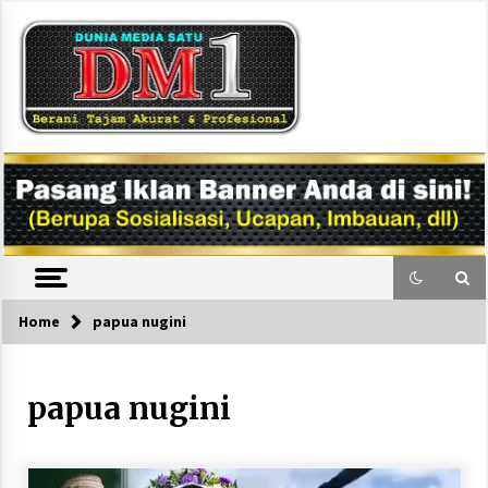
Skip
to
content
DM1
Home
papua nugini
papua nugini