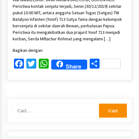
Peristiwa kontak senjata terjadi, Senin (30/12/2019) sekitar
pukul 10.00 WIT, antara anggota Satuan Tugas (Satgas) TNI
Batalyon Infanteri (Yonif) 713 Satya Tama dengan kelompok
bersenjata di sekitar daerah Bewan, perbatasan Papua.
Peristiwa itu mengakibatkan dua prajurit Yonif 713 menjadi
korban, Serda Miftachur Rohmat yang mengalami […]
Bagikan dengan:
Facebook
Twitter
WhatsApp
Share
Share
Cari
untuk: