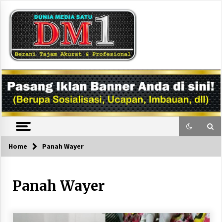
Skip
to
content
DM1
Home
Panah Wayer
Panah Wayer