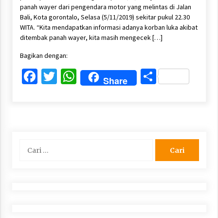
panah wayer dari pengendara motor yang melintas di Jalan
Bali, Kota gorontalo, Selasa (5/11/2019) sekitar pukul 22.30
WITA. “Kita mendapatkan informasi adanya korban luka akibat
ditembak panah wayer, kita masih mengecek […]
Bagikan dengan:
Facebook
Twitter
WhatsApp
Share
Share
Cari
untuk: