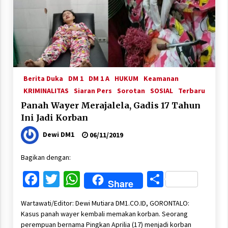
Berita Duka
DM 1
DM 1 A
HUKUM
Keamanan
KRIMINALITAS
Siaran Pers
Sorotan
SOSIAL
Terbaru
Panah Wayer Merajalela, Gadis 17 Tahun
Ini Jadi Korban
Dewi DM1
06/11/2019
Bagikan dengan:
Facebook
Twitter
WhatsApp
Share
Share
Wartawati/Editor: Dewi Mutiara DM1.CO.ID, GORONTALO:
Kasus panah wayer kembali memakan korban. Seorang
perempuan bernama Pingkan Aprilia (17) menjadi korban