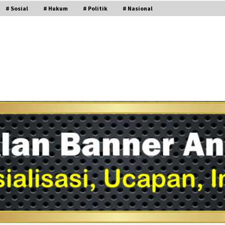
# Sosial
# Hukum
# Politik
# Nasional