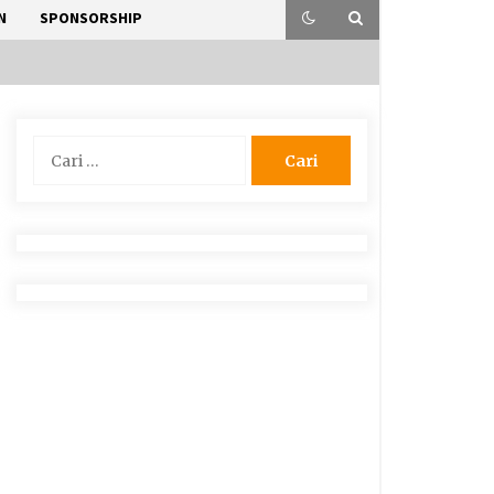
N
SPONSORSHIP
Cari
untuk: