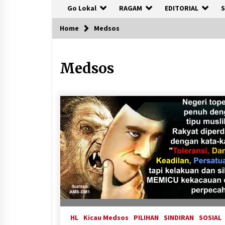
Go Lokal
RAGAM
EDITORIAL
S
Home
Medsos
Medsos
HL
Kicau Medsos
PILIHAN
SINDIRAN
SOSIAL