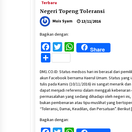
Terbaru
Negeri Topeng Toleransi
Muis Syam
13/11/2016
Bagikan dengan:
Facebook
Twitter
WhatsApp
Share
Share
DM1.CO.ID: Status medsos hari ini berasal dari pemili
akun Facebook bernama Haerul Umam. Status yang i
tulis pada Kamis (10/11/2016) ini sangat menarik dan
dapat menjadi referensi dalam menggali kebenaran 
permasalahan yang sedang dihadapi oleh negeri ini,
bukan pembenaran atau tipu-muslihat yang bertope
“Toleransi, Damai, Keadilan, dan Persatuan”. Berikut
Bagikan dengan: