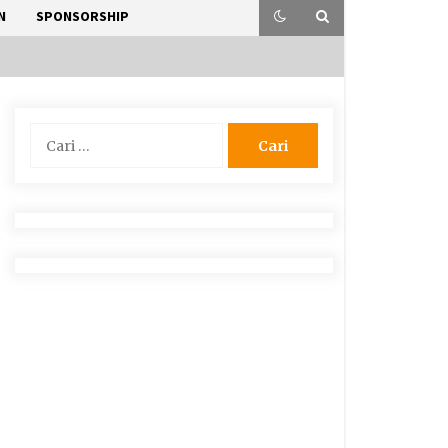
N
SPONSORSHIP
Cari
untuk: