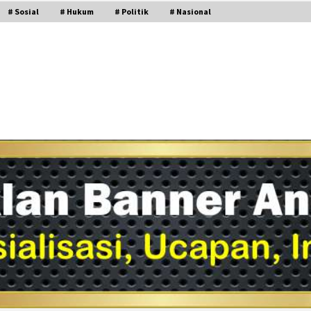
# Sosial
# Hukum
# Politik
# Nasional