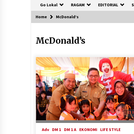
Go Lokal
RAGAM
EDITORIAL
S
Home
McDonald’s
McDonald’s
Adv
DM 1
DM 1 A
EKONOMI
LIFE STYLE