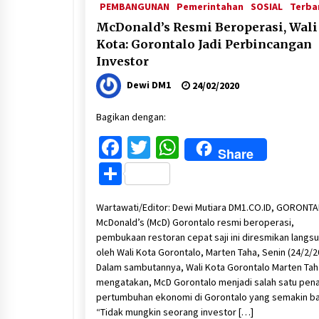
PEMBANGUNAN
Pemerintahan
SOSIAL
Terba
McDonald’s Resmi Beroperasi, Wali
Kota: Gorontalo Jadi Perbincangan
Investor
Dewi DM1
24/02/2020
Bagikan dengan:
Facebook
Twitter
WhatsApp
Share
Share
Wartawati/Editor: Dewi Mutiara DM1.CO.ID, GORONTA
McDonald’s (McD) Gorontalo resmi beroperasi,
pembukaan restoran cepat saji ini diresmikan langs
oleh Wali Kota Gorontalo, Marten Taha, Senin (24/2/2
Dalam sambutannya, Wali Kota Gorontalo Marten Tah
mengatakan, McD Gorontalo menjadi salah satu pen
pertumbuhan ekonomi di Gorontalo yang semakin ba
“Tidak mungkin seorang investor […]