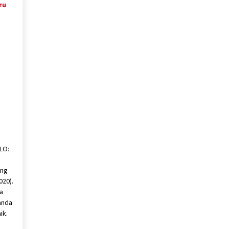
ru
LO:
ung
020).
a
anda
ik.