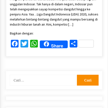
unggulan Indosiar. Tak hanya di dalam negeri, Indosiar pun
telah mengepakkan sayap kompetisi dangdut hingga ke
penjuru Asia. Yaa…Liga Dangdut Indonesia (LIDA) 2020, sukses
melahirkan bintang-bintang dangdut yang mampu bersaing di
industri hiburan tanah air. Kini, kompetisi […]
Bagikan dengan:
Facebook
Twitter
WhatsApp
Share
Share
Cari
untuk: