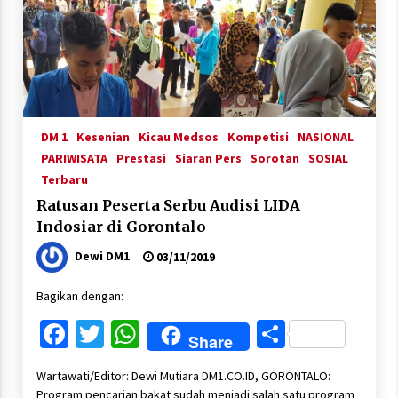
DM 1
Kesenian
Kicau Medsos
Kompetisi
NASIONAL
PARIWISATA
Prestasi
Siaran Pers
Sorotan
SOSIAL
Terbaru
Ratusan Peserta Serbu Audisi LIDA
Indosiar di Gorontalo
Dewi DM1
03/11/2019
Bagikan dengan:
Facebook
Twitter
WhatsApp
Share
Share
Wartawati/Editor: Dewi Mutiara DM1.CO.ID, GORONTALO:
Program pencarian bakat sudah menjadi salah satu program