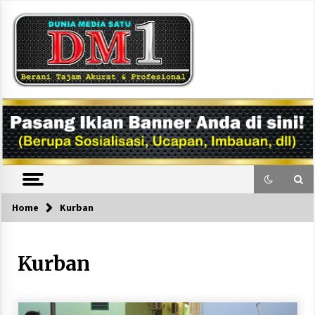
Skip
to
content
DM1
Home
Kurban
Kurban