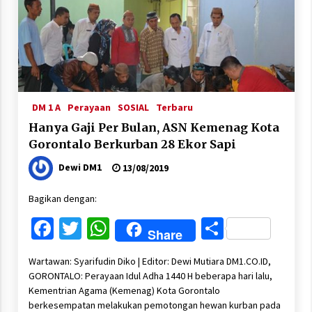
DM 1 A
Perayaan
SOSIAL
Terbaru
Hanya Gaji Per Bulan, ASN Kemenag Kota
Gorontalo Berkurban 28 Ekor Sapi
Dewi DM1
13/08/2019
Bagikan dengan:
Facebook
Twitter
WhatsApp
Share
Share
Wartawan: Syarifudin Diko | Editor: Dewi Mutiara DM1.CO.ID,
GORONTALO: Perayaan Idul Adha 1440 H beberapa hari lalu,
Kementrian Agama (Kemenag) Kota Gorontalo
berkesempatan melakukan pemotongan hewan kurban pada