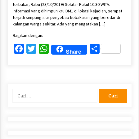
terbakar, Rabu (23/10/2019) Sekitar Pukul 10.30 WITA.
Informasi yang dihimpun kru DM1 di lokasi kejadian, sempat
terjadi simpang siur penyebab kebakaran yang beredar di
kalangan warga sekitar. Ada yang mengatakan […]
Bagikan dengan:
Facebook
Twitter
WhatsApp
Share
Share
Cari
untuk: