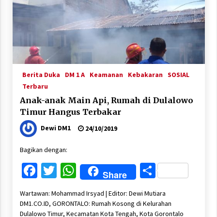
Berita Duka
DM 1 A
Keamanan
Kebakaran
SOSIAL
Terbaru
Anak-anak Main Api, Rumah di Dulalowo
Timur Hangus Terbakar
Dewi DM1
24/10/2019
Bagikan dengan:
Facebook
Twitter
WhatsApp
Share
Share
Wartawan: Mohammad Irsyad | Editor: Dewi Mutiara
DM1.CO.ID, GORONTALO: Rumah Kosong di Kelurahan
Dulalowo Timur, Kecamatan Kota Tengah, Kota Gorontalo