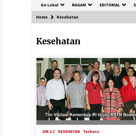
Go Lokal
RAGAM
EDITORIAL
S
Home
Kesehatan
Kesehatan
DM 1 C
KESEHATAN
Terbaru