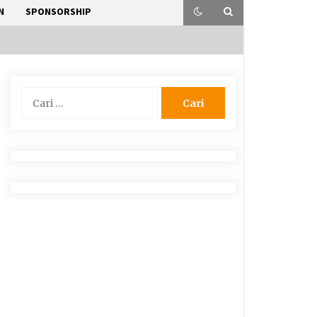
N
SPONSORSHIP
Cari
untuk: