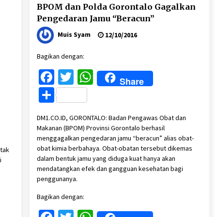
BPOM dan Polda Gorontalo Gagalkan
Pengedaran Jamu “Beracun”
Muis Syam
12/10/2016
Bagikan dengan:
Facebook
Twitter
WhatsApp
Share
Share
DM1.CO.ID, GORONTALO: Badan Pengawas Obat dan
Makanan (BPOM) Provinsi Gorontalo berhasil
menggagalkan pengedaran jamu “beracun” alias obat-
obat kimia berbahaya. Obat-obatan tersebut dikemas
tak
dalam bentuk jamu yang diduga kuat hanya akan
i
mendatangkan efek dan gangguan kesehatan bagi
penggunanya.
Bagikan dengan: