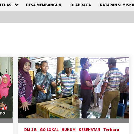
ITUASI
DESA MEMBANGUN
OLAHRAGA
RATAPAN SI MISKI
DM 1 B
GO LOKAL
HUKUM
KESEHATAN
Terbaru