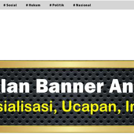
# Sosial
# Hukum
# Politik
# Nasional