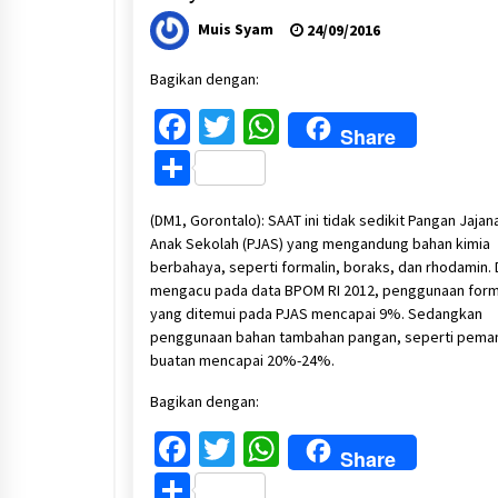
Muis Syam
24/09/2016
Bagikan dengan:
Facebook
Twitter
WhatsApp
Share
Share
(DM1, Gorontalo): SAAT ini tidak sedikit Pangan Jajan
Anak Sekolah (PJAS) yang mengandung bahan kimia
berbahaya, seperti formalin, boraks, dan rhodamin.
mengacu pada data BPOM RI 2012, penggunaan form
yang ditemui pada PJAS mencapai 9%. Sedangkan
penggunaan bahan tambahan pangan, seperti pema
buatan mencapai 20%-24%.
Bagikan dengan:
Facebook
Twitter
WhatsApp
Share
Share