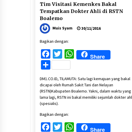
Tim Visitasi Kemenkes Bakal
Tempatkan Dokter Ahli di RSTN
Boalemo
Muis Syam
30/11/2016
Bagikan dengan:
Facebook
Twitter
WhatsApp
Share
Share
DM1.CO.ID, TILAMUTA: Satu lagi kemajuan yang bakal
dicapai oleh Rumah Sakit Tani dan Nelayan
(RSTN)Kabupaten Boalemo. Yakni, dalam waktu yang 
lama lagi, RSTN ini bakal memiliki sejumlah dokter ahl
(spesialis).
Bagikan dengan:
Facebook
Twitter
WhatsApp
Share