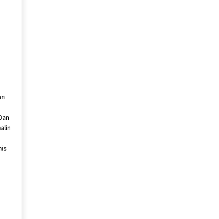
an
 Dan
alin
nis