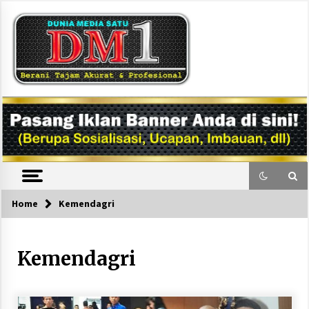
Skip
to
content
DM1
Home
Kemendagri
Kemendagri