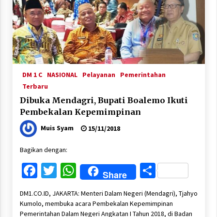
DM 1 C
NASIONAL
Pelayanan
Pemerintahan
Terbaru
Dibuka Mendagri, Bupati Boalemo Ikuti
Pembekalan Kepemimpinan
Muis Syam
15/11/2018
Bagikan dengan:
Facebook
Twitter
WhatsApp
Share
Share
DM1.CO.ID, JAKARTA: Menteri Dalam Negeri (Mendagri), Tjahyo
Kumolo, membuka acara Pembekalan Kepemimpinan
Pemerintahan Dalam Negeri Angkatan I Tahun 2018, di Badan