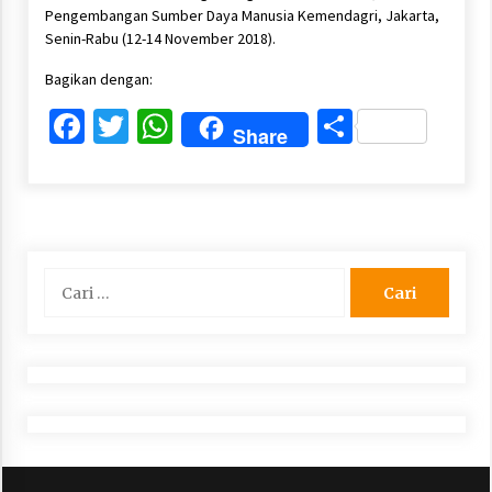
Pengembangan Sumber Daya Manusia Kemendagri, Jakarta,
Senin-Rabu (12-14 November 2018).
Bagikan dengan:
Facebook
Twitter
WhatsApp
Share
Share
Cari
untuk: