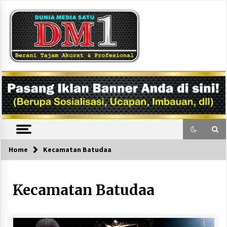
Skip
to
content
DM1
Home
Kecamatan Batudaa
Kecamatan Batudaa