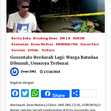
Berita Duka
Breaking News
DM 1 B
HUKUM
Keamanan
Kicau Medsos
KRIMINALITAS
Siaran Pers
Sorotan
SOSIAL
Terbaru
Gorontalo Berdarah Lagi: Warga Batudaa
Dibunuh, Ususnya Terburai
Dewi DM1
17/10/2019
Bagikan dengan:
Facebook
Twitter
WhatsApp
Share
Share
Wartawati: Dewi Mutiara | Editor: AMS DM1.CO.ID, GORONTALO:
Belum sebulan terjadi pembunuhan di Kota Gorontalo, kini