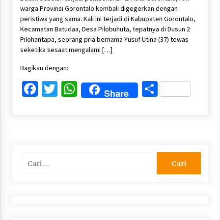
warga Provinsi Gorontalo kembali digegerkan dengan
peristiwa yang sama. Kali ini terjadi di Kabupaten Gorontalo,
Kecamatan Batudaa, Desa Pilobuhuta, tepatnya di Dusun 2
Pilohantapa, seorang pria bernama Yusuf Utina (37) tewas
seketika sesaat mengalami […]
Bagikan dengan:
Facebook
Twitter
WhatsApp
Share
Share
Cari
untuk: