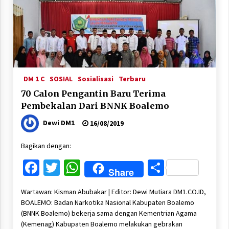
DM 1 C
SOSIAL
Sosialisasi
Terbaru
70 Calon Pengantin Baru Terima
Pembekalan Dari BNNK Boalemo
Dewi DM1
16/08/2019
Bagikan dengan:
Facebook
Twitter
WhatsApp
Share
Share
Wartawan: Kisman Abubakar | Editor: Dewi Mutiara DM1.CO.ID,
BOALEMO: Badan Narkotika Nasional Kabupaten Boalemo
(BNNK Boalemo) bekerja sama dengan Kementrian Agama
(Kemenag) Kabupaten Boalemo melakukan gebrakan