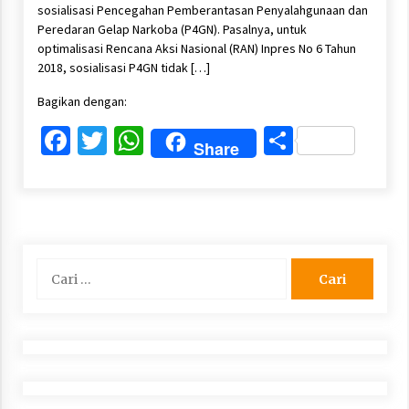
sosialisasi Pencegahan Pemberantasan Penyalahgunaan dan
Peredaran Gelap Narkoba (P4GN). Pasalnya, untuk
optimalisasi Rencana Aksi Nasional (RAN) Inpres No 6 Tahun
2018, sosialisasi P4GN tidak […]
Bagikan dengan:
Facebook
Twitter
WhatsApp
Share
Share
Cari
untuk: