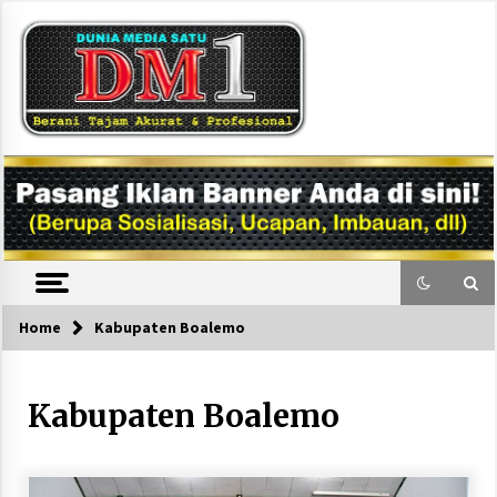
Skip
to
content
DM1
Home
Kabupaten Boalemo
Kabupaten Boalemo