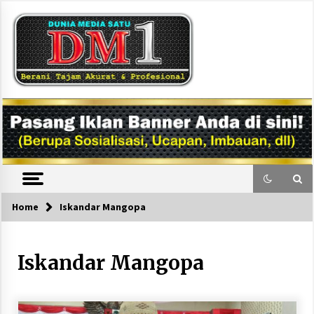
Skip
to
content
DM1
Home
Iskandar Mangopa
Iskandar Mangopa