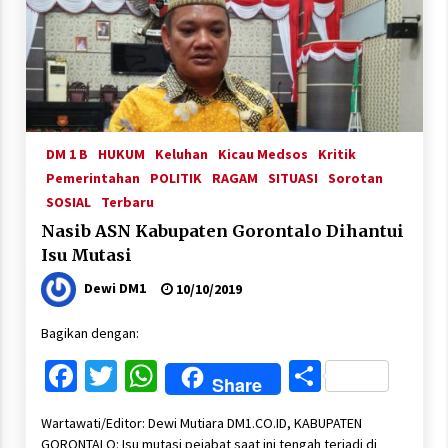
DM 1 B
HUKUM
Keluhan
Kicau Medsos
Kritik
Pemerintahan
POLITIK
RAGAM
SITUASI
Sorotan
SOSIAL
Terbaru
Nasib ASN Kabupaten Gorontalo Dihantui
Isu Mutasi
Dewi DM1
10/10/2019
Bagikan dengan:
Facebook
Twitter
WhatsApp
Share
Share
Wartawati/Editor: Dewi Mutiara DM1.CO.ID, KABUPATEN
GORONTALO: Isu mutasi pejabat saat ini tengah terjadi di