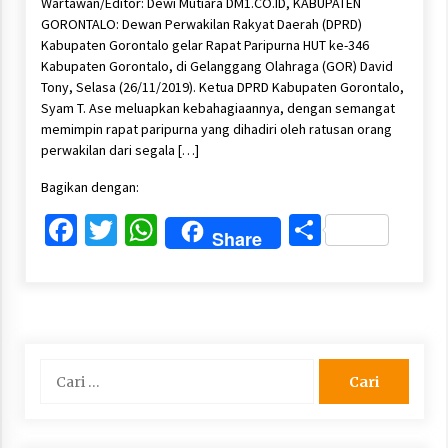
Wartawan/Editor: Dewi Mutiara DM1.CO.ID, KABUPATEN
GORONTALO: Dewan Perwakilan Rakyat Daerah (DPRD)
Kabupaten Gorontalo gelar Rapat Paripurna HUT ke-346
Kabupaten Gorontalo, di Gelanggang Olahraga (GOR) David
Tony, Selasa (26/11/2019). Ketua DPRD Kabupaten Gorontalo,
Syam T. Ase meluapkan kebahagiaannya, dengan semangat
memimpin rapat paripurna yang dihadiri oleh ratusan orang
perwakilan dari segala […]
Bagikan dengan:
Facebook
Twitter
WhatsApp
Share
Share
Cari
untuk: