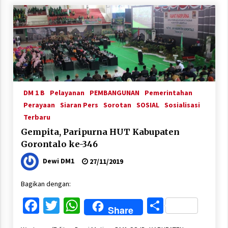
DM 1 B
Pelayanan
PEMBANGUNAN
Pemerintahan
Perayaan
Siaran Pers
Sorotan
SOSIAL
Sosialisasi
Terbaru
Gempita, Paripurna HUT Kabupaten
Gorontalo ke-346
Dewi DM1
27/11/2019
Bagikan dengan:
Facebook
Twitter
WhatsApp
Share
Share