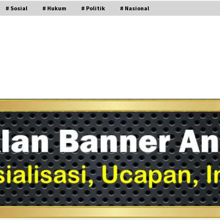
# Sosial
# Hukum
# Politik
# Nasional