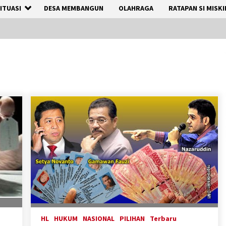
ITUASI
DESA MEMBANGUN
OLAHRAGA
RATAPAN SI MISKI
HL
HUKUM
NASIONAL
PILIHAN
Terbaru