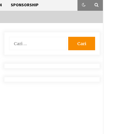
N
SPONSORSHIP
Cari
untuk: