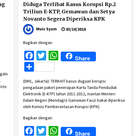
ng
Diduga Terlibat Kasus Korupsi Rp.2
Triliun E-KTP, Gemawan dan Setya
Novanto Segera Diperiksa KPK
Muis Syam
03/10/2016
Bagikan dengan:
Facebook
Twitter
WhatsApp
Share
Share
ngalo
,
(DM1, Jakarta): TERKAIT kasus dugaan korupsi
Toto
pengadaan paket penerapan Kartu Tanda Penduduk
Elektronik (E-KTP) tahun 2011-2012, mantan Menteri
Dalam Negeri (Mendagri) Gamawan Fauzi bakal diperiksa
oleh Komisi Pemberantasan Korupsi (KPK).
Bagikan dengan:
Facebook
Twitter
WhatsApp
Share