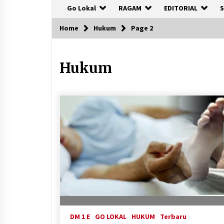
Go Lokal
RAGAM
EDITORIAL
S
Home
Hukum
Page 2
Hukum
DM 1 E
GO LOKAL
HUKUM
Terbaru