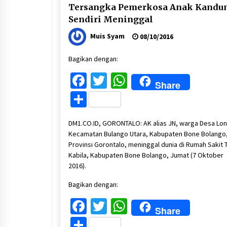
Tersangka Pemerkosa Anak Kandu
Sendiri Meninggal
Muis Syam
08/10/2016
Bagikan dengan:
Facebook
Twitter
WhatsApp
Share
Share
DM1.CO.ID, GORONTALO: AK alias JN, warga Desa Lo
Kecamatan Bulango Utara, Kabupaten Bone Bolango
Provinsi Gorontalo, meninggal dunia di Rumah Sakit 
Kabila, Kabupaten Bone Bolango, Jumat (7 Oktober
2016).
Bagikan dengan:
Facebook
Twitter
WhatsApp
Share
Share