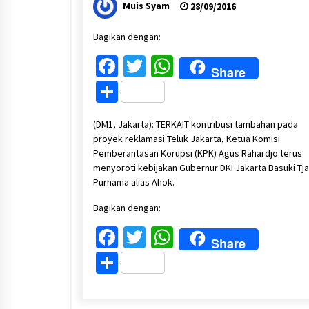
Muis Syam
28/09/2016
Bagikan dengan:
Facebook
Twitter
WhatsApp
Share
Share
(DM1, Jakarta): TERKAIT kontribusi tambahan pada
proyek reklamasi Teluk Jakarta, Ketua Komisi
Pemberantasan Korupsi (KPK) Agus Rahardjo terus
menyoroti kebijakan Gubernur DKI Jakarta Basuki Tja
Purnama alias Ahok.
Bagikan dengan:
Facebook
Twitter
WhatsApp
Share
Share