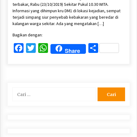
terbakar, Rabu (23/10/2019) Sekitar Pukul 10.30 WITA.
Informasi yang dihimpun kru DM1 di lokasi kejadian, sempat
terjadi simpang siur penyebab kebakaran yang beredar di
kalangan warga sekitar. Ada yang mengatakan […]
Bagikan dengan:
Facebook
Twitter
WhatsApp
Share
Share
Cari
untuk: