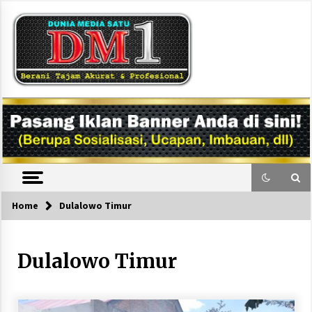
Skip
to
content
DM1
Home
Dulalowo Timur
Dulalowo Timur