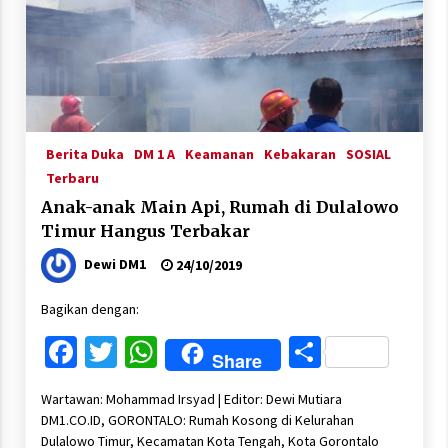
Berita Duka
DM 1 A
Keamanan
Kebakaran
SOSIAL
Terbaru
Anak-anak Main Api, Rumah di Dulalowo
Timur Hangus Terbakar
Dewi DM1
24/10/2019
Bagikan dengan:
Facebook
Twitter
WhatsApp
Share
Share
Wartawan: Mohammad Irsyad | Editor: Dewi Mutiara
DM1.CO.ID, GORONTALO: Rumah Kosong di Kelurahan
Dulalowo Timur, Kecamatan Kota Tengah, Kota Gorontalo