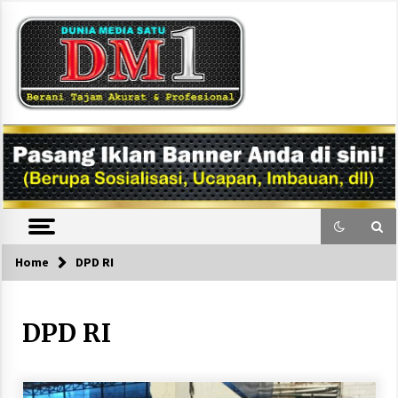
Skip
to
content
DM1
Home
DPD RI
DPD RI