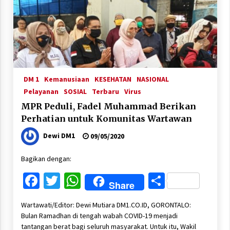
DM 1
Kemanusiaan
KESEHATAN
NASIONAL
Pelayanan
SOSIAL
Terbaru
Virus
MPR Peduli, Fadel Muhammad Berikan
Perhatian untuk Komunitas Wartawan
Dewi DM1
09/05/2020
Bagikan dengan:
Facebook
Twitter
WhatsApp
Share
Share
Wartawati/Editor: Dewi Mutiara DM1.CO.ID, GORONTALO:
Bulan Ramadhan di tengah wabah COVID-19 menjadi
tantangan berat bagi seluruh masyarakat. Untuk itu, Wakil