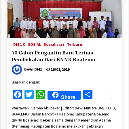
DM 1 C
SOSIAL
Sosialisasi
Terbaru
70 Calon Pengantin Baru Terima
Pembekalan Dari BNNK Boalemo
Dewi DM1
16/08/2019
Bagikan dengan:
Facebook
Twitter
WhatsApp
Share
Share
Wartawan: Kisman Abubakar | Editor: Dewi Mutiara DM1.CO.ID,
BOALEMO: Badan Narkotika Nasional Kabupaten Boalemo
(BNNK Boalemo) bekerja sama dengan Kementrian Agama
(Kemenag) Kabupaten Boalemo melakukan gebrakan