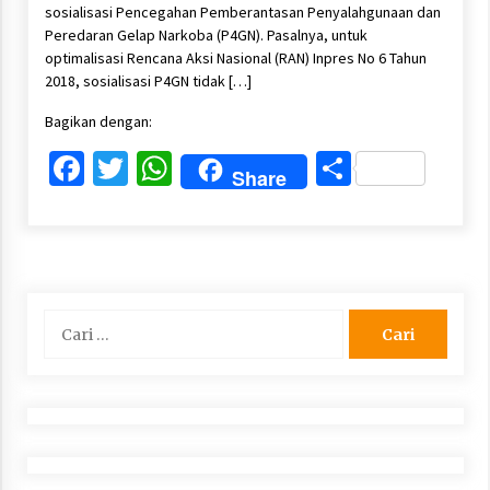
sosialisasi Pencegahan Pemberantasan Penyalahgunaan dan
Peredaran Gelap Narkoba (P4GN). Pasalnya, untuk
optimalisasi Rencana Aksi Nasional (RAN) Inpres No 6 Tahun
2018, sosialisasi P4GN tidak […]
Bagikan dengan:
Facebook
Twitter
WhatsApp
Share
Share
Cari
untuk: