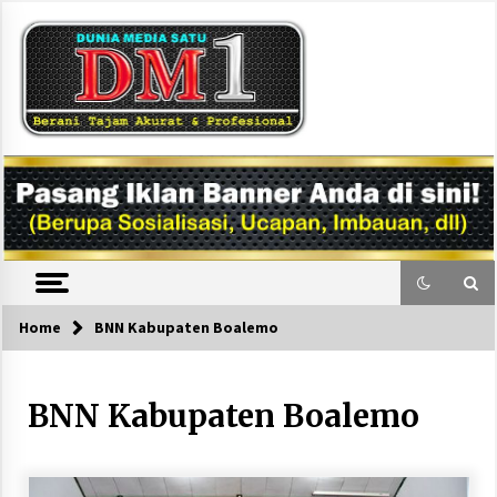
Skip
to
content
DM1
Home
BNN Kabupaten Boalemo
BNN Kabupaten Boalemo