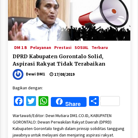
DM 1 B
Pelayanan
Prestasi
SOSIAL
Terbaru
DPRD Kabupaten Gorontalo Solid,
Aspirasi Rakyat Tidak Terabaikan
Dewi DM1
17/08/2019
Bagikan dengan:
Facebook
Twitter
WhatsApp
Share
Share
Wartawati/Editor: Dewi Mutiara DM1.CO.ID, KABUPATEN
GORONTALO: Dewan Perwakilan Rakyat Daerah (DPRD)
Kabupaten Gorontalo teguh dalam prinsip soliditas tanggung
jawabnya untuk melayani dan menjaring aspirasi rakyat.