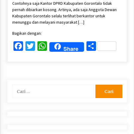
Contohnya saja Kantor DPRD Kabupaten Gorontalo tidak
pernah dibiarkan kosong. Artinya, ada saja Anggota Dewan
Kabupaten Gorontalo selalu terlihat berkantor untuk
menunggu dan melayani masyarakat […]
Bagikan dengan:
Facebook
Twitter
WhatsApp
Share
Share
Cari
untuk: