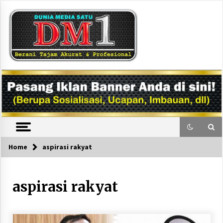
Skip
to
content
DM1
Home
aspirasi rakyat
aspirasi rakyat