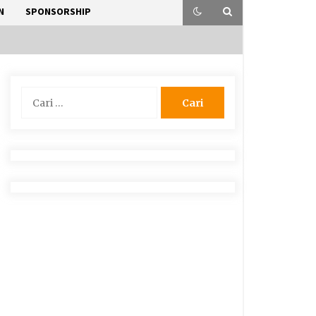
N
SPONSORSHIP
Cari
untuk: