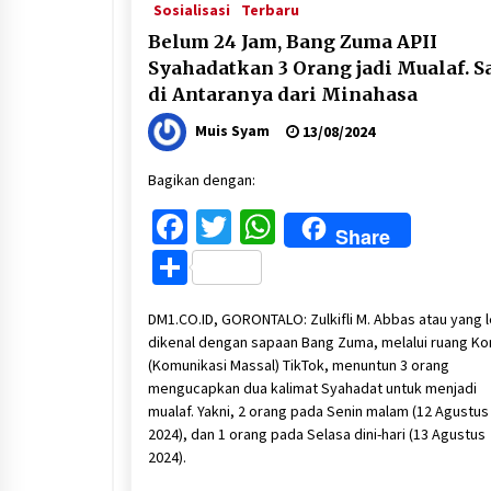
Sosialisasi
Terbaru
Belum 24 Jam, Bang Zuma APII
Syahadatkan 3 Orang jadi Mualaf. S
di Antaranya dari Minahasa
Muis Syam
13/08/2024
Bagikan dengan:
Facebook
Twitter
WhatsApp
Share
Share
DM1.CO.ID, GORONTALO: Zulkifli M. Abbas atau yang l
dikenal dengan sapaan Bang Zuma, melalui ruang Ko
(Komunikasi Massal) TikTok, menuntun 3 orang
mengucapkan dua kalimat Syahadat untuk menjadi
mualaf. Yakni, 2 orang pada Senin malam (12 Agustus
2024), dan 1 orang pada Selasa dini-hari (13 Agustus
2024).