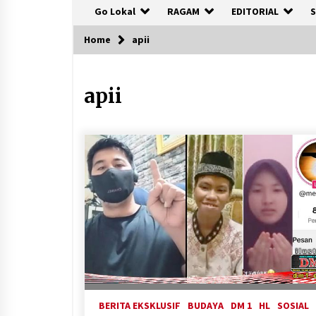
Go Lokal
RAGAM
EDITORIAL
S
Home
apii
apii
BERITA EKSKLUSIF
BUDAYA
DM 1
HL
SOSIAL