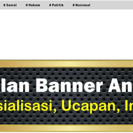
# Sosial
# Hukum
# Politik
# Nasional