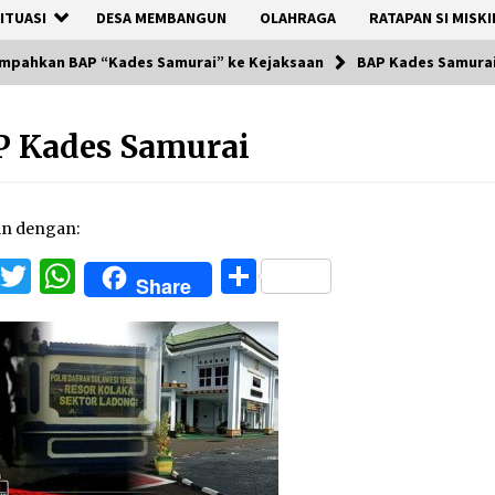
ITUASI
DESA MEMBANGUN
OLAHRAGA
RATAPAN SI MISKI
Limpahkan BAP “Kades Samurai” ke Kejaksaan
BAP Kades Samura
P Kades Samurai
an dengan:
Facebook
Twitter
WhatsApp
Share
Share