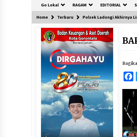
Go Lokal
RAGAM
EDITORIAL
S
Home
Terbaru
Polsek Ladongi Akhirnya 
BA
Bagik