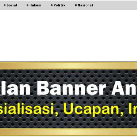
# Sosial
# Hukum
# Politik
# Nasional