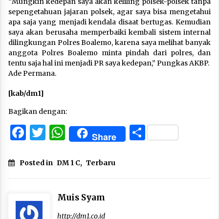
“Mungkin kedepan saya akan keliling polsek-polsek tanpa
sepengetahuan jajaran polsek, agar saya bisa mengetahui
apa saja yang menjadi kendala disaat bertugas. Kemudian
saya akan berusaha memperbaiki kembali sistem internal
dilingkungan Polres Boalemo, karena saya melihat banyak
anggota Polres Boalemo minta pindah dari polres, dan
tentu saja hal ini menjadi PR saya kedepan,” Pungkas AKBP.
Ade Permana.
[kab/dm1]
Bagikan dengan:
Facebook
Twitter
WhatsApp
Share
Share
Posted in
DM 1 C
,
Terbaru
Muis Syam
http://dm1.co.id