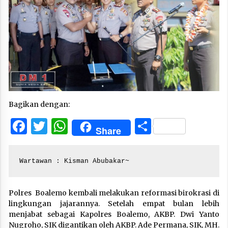
Bagikan dengan:
Facebook
Twitter
WhatsApp
Share
Share
Wartawan : Kisman Abubakar~
Polres Boalemo kembali melakukan reformasi birokrasi di
lingkungan jajarannya. Setelah empat bulan lebih
menjabat sebagai Kapolres Boalemo, AKBP. Dwi Yanto
Nugroho, SIK digantikan oleh AKBP. Ade Permana, SIK, MH.