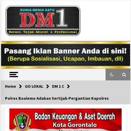
Skip
to
content
DM1
Home
GO LOKAL
DM 1 C
Polres Boalemo Adakan Sertijab Pergantian Kapolres