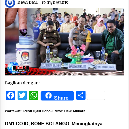
Dewi DM1
01/05/2019
Bagikan dengan:
Facebook
Twitter
WhatsApp
Share
Share
Wartawati: Resti Djalil Cono~Editor: Dewi Mutiara
DM1.CO.ID, BONE BOLANGO:
Meningkatnya