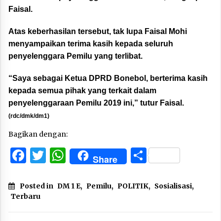
Faisal.
Atas keberhasilan tersebut, tak lupa Faisal Mohi
menyampaikan terima kasih kepada seluruh
penyelenggara Pemilu yang terlibat.
“Saya sebagai Ketua DPRD Bonebol, berterima kasih
kepada semua pihak yang terkait dalam
penyelenggaraan Pemilu 2019 ini,” tutur Faisal.
(rdc/dmk/dm1)
Bagikan dengan:
Facebook
Twitter
WhatsApp
Share
Share
Posted in
DM 1 E
,
Pemilu
,
POLITIK
,
Sosialisasi
,
Terbaru