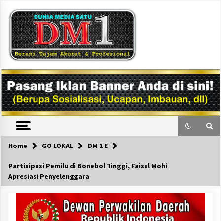
Skip
to
content
DM1
Home
GO LOKAL
DM 1 E
Partisipasi Pemilu di Bonebol Tinggi, Faisal Mohi
Apresiasi Penyelenggara