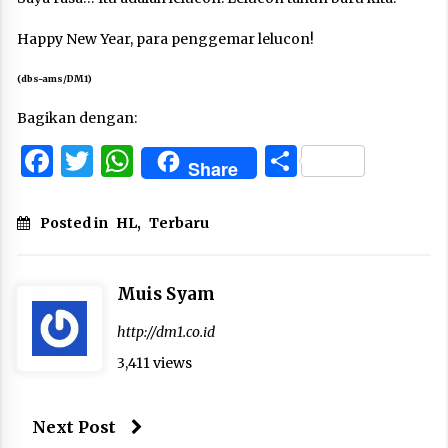
Happy New Year, para penggemar lelucon!
(dbs-ams/DM1)
Bagikan dengan:
Facebook
Twitter
WhatsApp
Share
Share
Posted in
HL
,
Terbaru
Muis Syam
http://dm1.co.id
3,411 views
Next Post