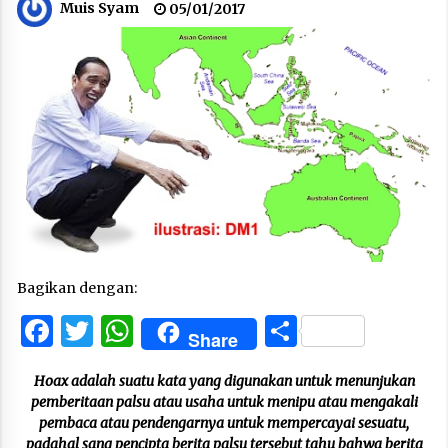
Muis Syam
05/01/2017
Bagikan dengan:
Facebook
Twitter
WhatsApp
Share
Share
Hoax adalah suatu kata yang digunakan untuk menunjukan
pemberitaan palsu atau usaha untuk menipu atau mengakali
pembaca atau pendengarnya untuk mempercayai sesuatu,
padahal sang pencipta berita palsu tersebut tahu bahwa berita