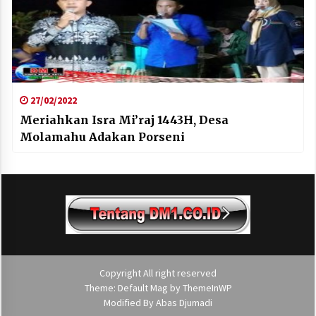
27/02/2022
Meriahkan Isra Mi’raj 1443H, Desa
Molamahu Adakan Porseni
Copyright All right reserved
Theme: Default Mag by
ThemeInWP
Modified By
Abas Djumadi