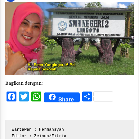
Bagikan dengan:
Facebook
Twitter
WhatsApp
Share
Share
Wartawan : Hermansyah

Editor : Zeinun/Fitria