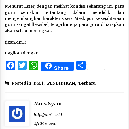
Menurut Ester, dengan melihat kondisi sekarang ini, para
guru semakin tertantang dalam mendidik dan
mengembangkan karakter siswa. Meskipun kesejahteraan
guru sangat fleksibel, tetapi kinerja para guru diharapkan
akan selalu meningkat.
(izan/dm1)
Bagikan dengan:
Facebook
Twitter
WhatsApp
Share
Share
Posted in
DM 1
,
PENDIDIKAN
,
Terbaru
Muis Syam
http://dm1.co.id
2,503 views