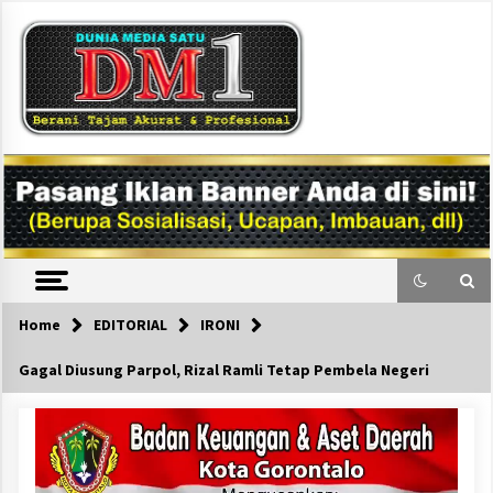
Skip
to
content
DM1
Home
EDITORIAL
IRONI
Gagal Diusung Parpol, Rizal Ramli Tetap Pembela Negeri