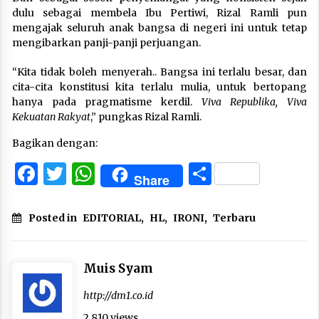
dulu sebagai membela Ibu Pertiwi, Rizal Ramli pun
mengajak seluruh anak bangsa di negeri ini untuk tetap
mengibarkan panji-panji perjuangan.
“Kita tidak boleh menyerah.. Bangsa ini terlalu besar, dan
cita-cita konstitusi kita terlalu mulia, untuk bertopang
hanya pada pragmatisme kerdil.
Viva Republika, Viva
Kekuatan Rakyat
,” pungkas Rizal Ramli.
Bagikan dengan:
Facebook
Twitter
WhatsApp
Share
Share
Posted in
EDITORIAL
,
HL
,
IRONI
,
Terbaru
Muis Syam
http://dm1.co.id
2,810 views