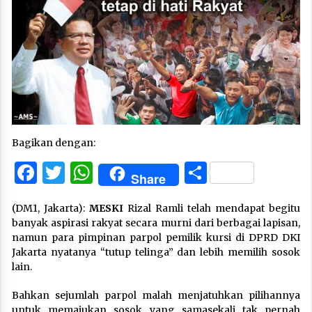
Bagikan dengan:
Facebook
Twitter
WhatsApp
Share
Share
(DM1, Jakarta):
MESKI
Rizal Ramli telah mendapat begitu
banyak aspirasi rakyat secara murni dari berbagai lapisan,
namun para pimpinan parpol pemilik kursi di DPRD DKI
Jakarta nyatanya “tutup telinga” dan lebih memilih sosok
lain.
Bahkan sejumlah parpol malah menjatuhkan pilihannya
untuk memajukan sosok yang samasekali tak pernah