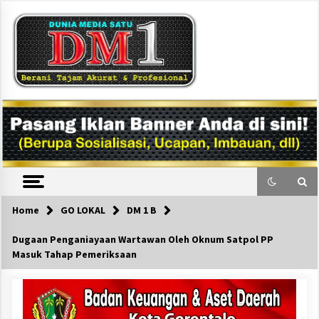
Skip
to
content
DM1
Home
GO LOKAL
DM 1 B
Dugaan Penganiayaan Wartawan Oleh Oknum Satpol PP
Masuk Tahap Pemeriksaan