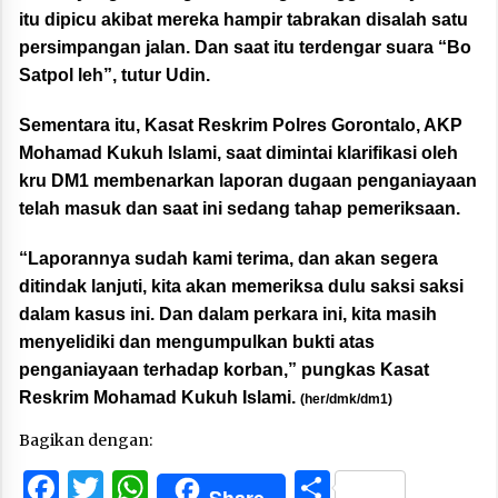
itu dipicu akibat mereka hampir tabrakan disalah satu
persimpangan jalan. Dan saat itu terdengar suara “Bo
Satpol leh”, tutur Udin.
Sementara itu, Kasat Reskrim Polres Gorontalo, AKP
Mohamad Kukuh Islami, saat dimintai klarifikasi oleh
kru DM1 membenarkan laporan dugaan penganiayaan
telah masuk dan saat ini sedang tahap pemeriksaan.
“Laporannya sudah kami terima, dan akan segera
ditindak lanjuti, kita akan memeriksa dulu saksi saksi
dalam kasus ini. Dan dalam perkara ini, kita masih
menyelidiki dan mengumpulkan bukti atas
penganiayaan terhadap korban,” pungkas Kasat
Reskrim Mohamad Kukuh Islami.
(her/dmk/dm1)
Bagikan dengan:
Facebook
Twitter
WhatsApp
Share
Share