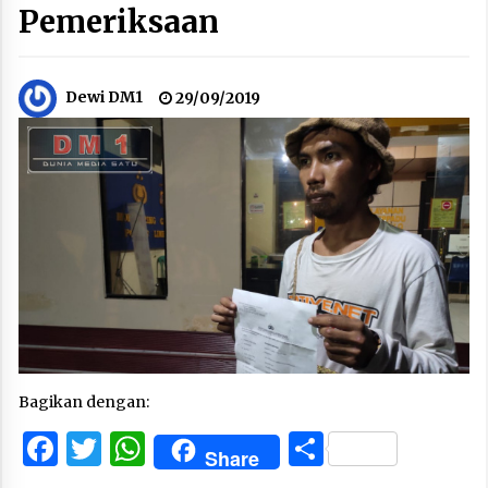
Pemeriksaan
Dewi DM1
29/09/2019
Bagikan dengan:
Facebook
Twitter
WhatsApp
Share
Share