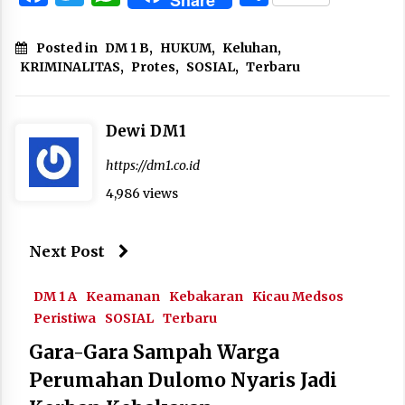
Posted in
DM 1 B
,
HUKUM
,
Keluhan
,
KRIMINALITAS
,
Protes
,
SOSIAL
,
Terbaru
Dewi DM1
https://dm1.co.id
4,986 views
Next Post
DM 1 A
Keamanan
Kebakaran
Kicau Medsos
Peristiwa
SOSIAL
Terbaru
Gara-Gara Sampah Warga
Perumahan Dulomo Nyaris Jadi