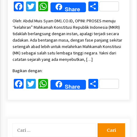
Facebook
Twitter
WhatsApp
Share
Share
Oleh: Abdul Muis Syam DM1.CO.ID, OPINI: PROSES menuju
“kelahiran” Mahkamah Konstitusi Republik Indonesia (MKRI)
tidaklah berlangsung dengan instan, apalagi terjadi secara
dadakan. Ada bentangan masa, dengan fase panjang sekitar
setengah abad lebih untuk melahirkan Mahkamah Konstitusi
(MK) sebagai salah satu lembaga tinggi negara. Yakni dari
catatan sejarah yang ada menyebutkan, […]
Bagikan dengan:
Facebook
Twitter
WhatsApp
Share
Share
Cari
untuk: