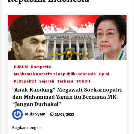
HUKUM
Kompetisi
Mahkamah Konstitusi Republik Indonesia
Opini
PERSpektif
Sejarah
Terbaru
TOKOH
“Anak Kandung“ Megawati Soekarnoputri
dan Muhammad Yamin itu Bernama MK:
“Jangan Durhaka!”
Muis Syam
21/07/2023
Bagikan dengan: