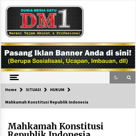
Skip
to
content
DM1
Home
SITUASI
HUKUM
Mahkamah Konstitusi Republik Indonesia
Mahkamah Konstitusi
Republik Indonesia