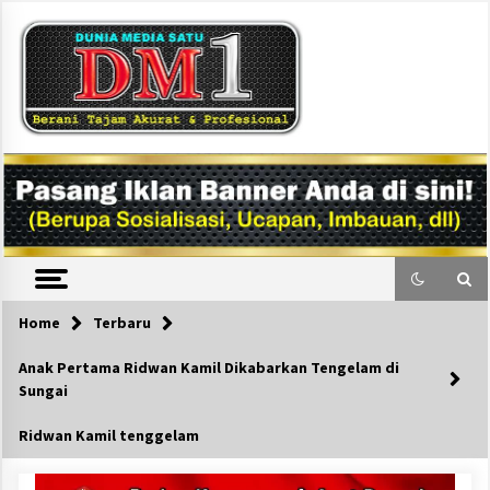
Skip
to
content
DM1
Home
Terbaru
Anak Pertama Ridwan Kamil Dikabarkan Tengelam di
Sungai
Ridwan Kamil tenggelam