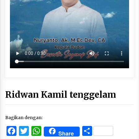
Ridwan Kamil tenggelam
Bagikan dengan:
Facebook
Twitter
WhatsApp
Share
Share