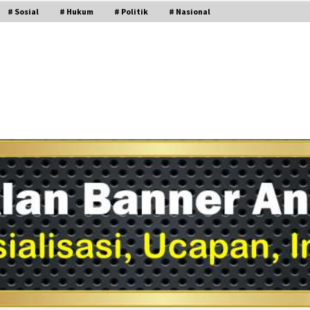
# Sosial
# Hukum
# Politik
# Nasional