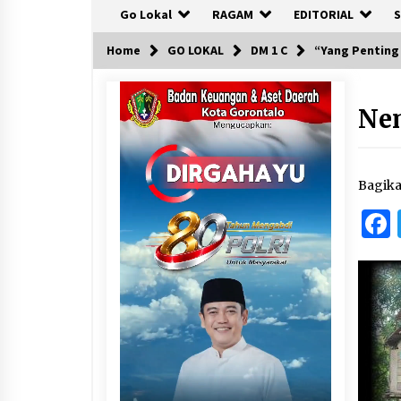
Go Lokal
RAGAM
EDITORIAL
S
Home
GO LOKAL
DM 1 C
“Yang Penting
Nen
Bagik