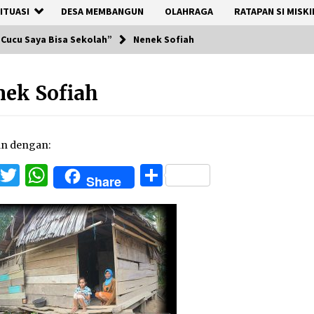
ITUASI
DESA MEMBANGUN
OLAHRAGA
RATAPAN SI MISKI
 Cucu Saya Bisa Sekolah”
Nenek Sofiah
ek Sofiah
an dengan:
Facebook
Twitter
WhatsApp
Share
Share