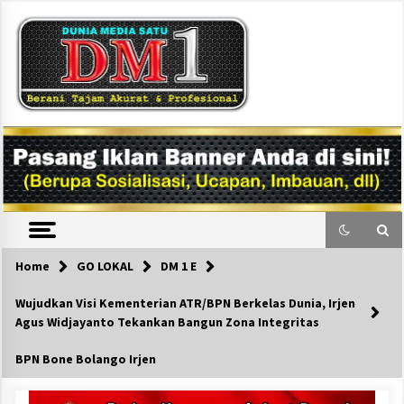
Skip
to
content
DM1
Home
GO LOKAL
DM 1 E
Wujudkan Visi Kementerian ATR/BPN Berkelas Dunia, Irjen
Agus Widjayanto Tekankan Bangun Zona Integritas
BPN Bone Bolango Irjen