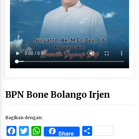
BPN Bone Bolango Irjen
Bagikan dengan:
Facebook
Twitter
WhatsApp
Share
Share