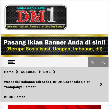
Skip
to
content
DM1
Home
GO LOKAL
DM 1
Waspadai Makanan tak Sehat, BPOM Gorontalo Gelar
“Kampanye Paman”
BPOM Paman