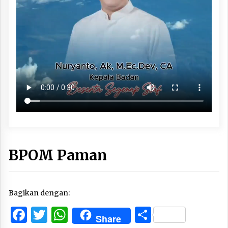
BPOM Paman
Bagikan dengan:
Facebook
Twitter
WhatsApp
Share
Share