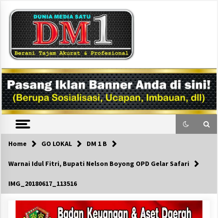
Skip
to
content
DM1
Home
GO LOKAL
DM 1 B
Warnai Idul Fitri, Bupati Nelson Boyong OPD Gelar Safari
IMG_20180617_113516