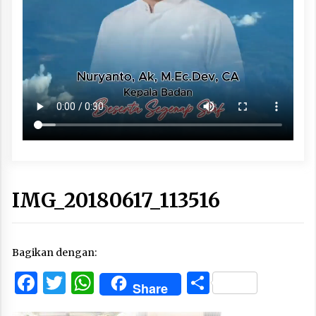
IMG_20180617_113516
Bagikan dengan:
Facebook
Twitter
WhatsApp
Share
Share