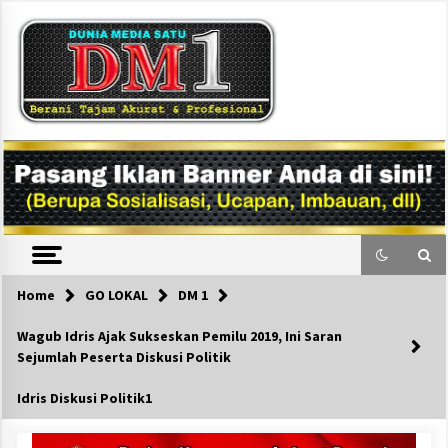
Skip
to
content
DM1
Home
GO LOKAL
DM 1
Wagub Idris Ajak Sukseskan Pemilu 2019, Ini Saran
Sejumlah Peserta Diskusi Politik
Idris Diskusi Politik1