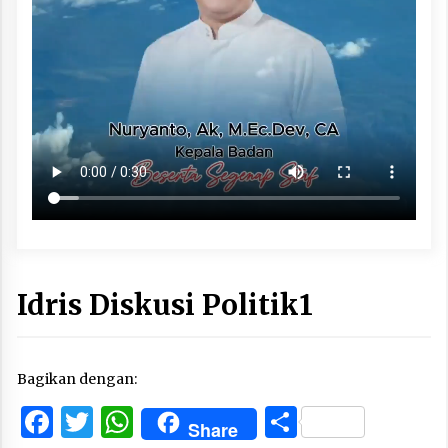
Idris Diskusi Politik1
Bagikan dengan:
Facebook
Twitter
WhatsApp
Share
Share