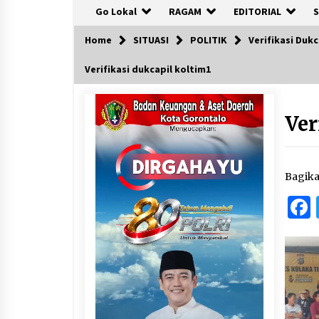
Go Lokal
RAGAM
EDITORIAL
S
Home
SITUASI
POLITIK
Verifikasi Duk
Verifikasi dukcapil koltim1
Ver
Bagik