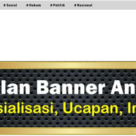
# Sosial
# Hukum
# Politik
# Nasional