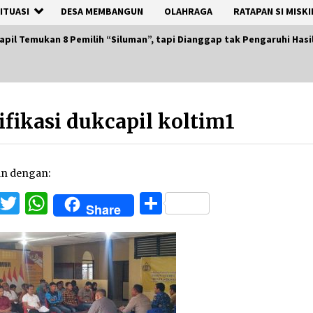
ITUASI
DESA MEMBANGUN
OLAHRAGA
RATAPAN SI MISKI
capil Temukan 8 Pemilih “Siluman”, tapi Dianggap tak Pengaruhi Ha
ifikasi dukcapil koltim1
an dengan:
Facebook
Twitter
WhatsApp
Share
Share