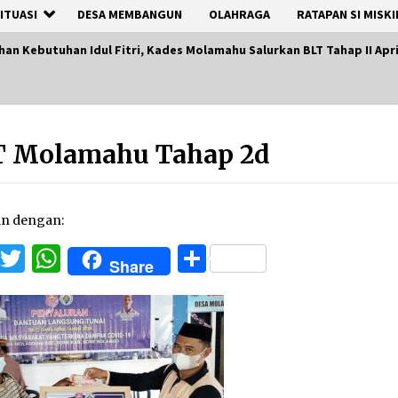
ITUASI
DESA MEMBANGUN
OLAHRAGA
RATAPAN SI MISKI
n Kebutuhan Idul Fitri, Kades Molamahu Salurkan BLT Tahap II April
T Molamahu Tahap 2d
an dengan:
Facebook
Twitter
WhatsApp
Share
Share