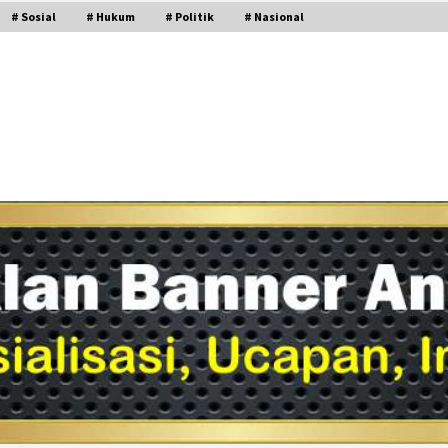
# Sosial
# Hukum
# Politik
# Nasional