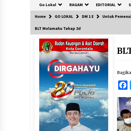
Go Lokal
RAGAM
EDITORIAL
S
Home
GO LOKAL
DM 1 E
Untuk Pemenuha
BLT Molamahu Tahap 2d
BL
Bagik