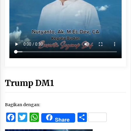
Trump DM1
Bagikan dengan:
Facebook
Twitter
WhatsApp
Share
Share