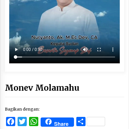
Monev Molamahu
Bagikan dengan:
Facebook
Twitter
WhatsApp
Share
Share