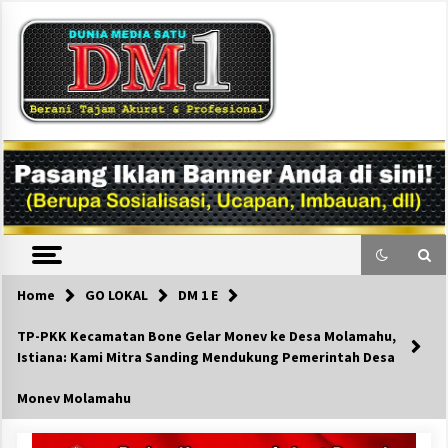
Skip
to
content
DM1
Home
GO LOKAL
DM 1 E
TP-PKK Kecamatan Bone Gelar Monev ke Desa Molamahu,
Istiana: Kami Mitra Sanding Mendukung Pemerintah Desa
Monev Molamahu