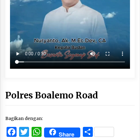
Polres Boalemo Road
Bagikan dengan:
Facebook
Twitter
WhatsApp
Share
Share