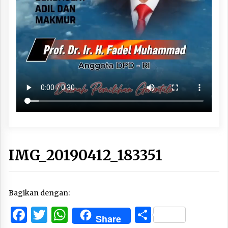
IMG_20190412_183351
Bagikan dengan:
Facebook
Twitter
WhatsApp
Share
Share