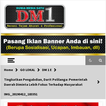
Skip
to
content
DM1
Home
GO LOKAL
DM 1 E
Tingkatkan Pengabdian, Darit Polilanga: Pemerintah
Daerah Diminta Lebih Fokus Terhadap Masyarakat
IMG_20190412_183351