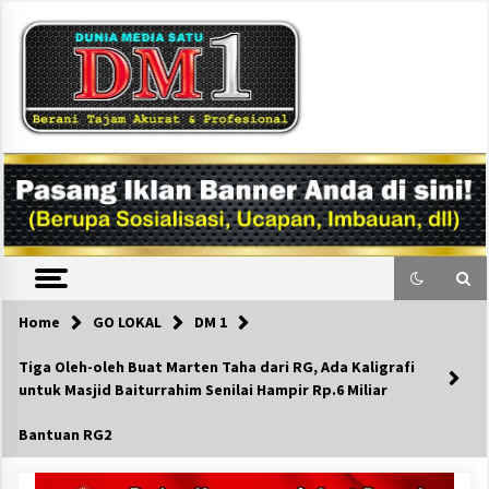
Skip
to
content
DM1
Home
GO LOKAL
DM 1
Tiga Oleh-oleh Buat Marten Taha dari RG, Ada Kaligrafi
untuk Masjid Baiturrahim Senilai Hampir Rp.6 Miliar
Bantuan RG2