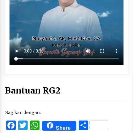
Bantuan RG2
Bagikan dengan:
Facebook
Twitter
WhatsApp
Share
Share