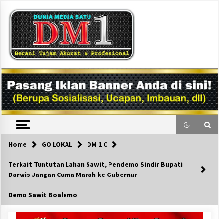
Skip
to
content
DM1
Home
GO LOKAL
DM 1 C
Terkait Tuntutan Lahan Sawit, Pendemo Sindir Bupati
Darwis Jangan Cuma Marah ke Gubernur
Demo Sawit Boalemo