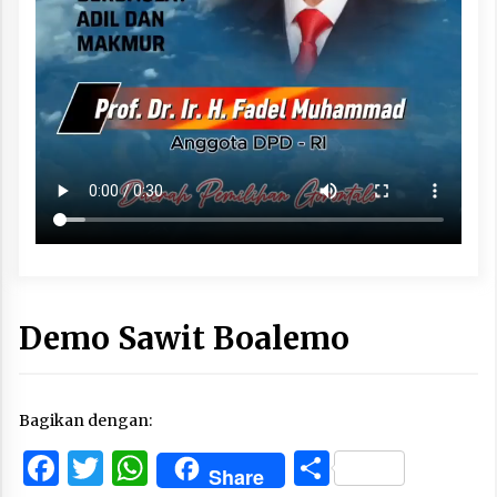
Demo Sawit Boalemo
Bagikan dengan:
Facebook
Twitter
WhatsApp
Share
Share