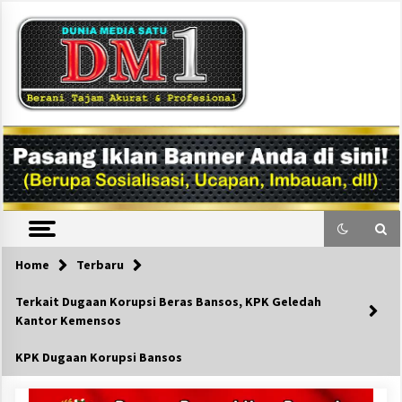
Skip
to
content
DM1
Home
Terbaru
Terkait Dugaan Korupsi Beras Bansos, KPK Geledah
Kantor Kemensos
KPK Dugaan Korupsi Bansos