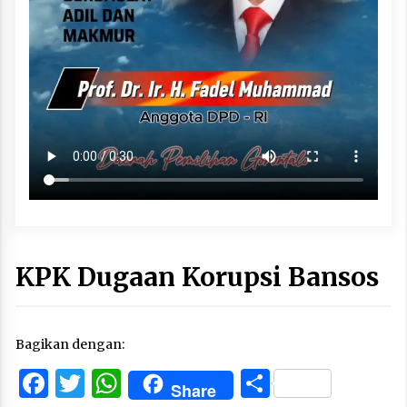
KPK Dugaan Korupsi Bansos
Bagikan dengan:
Facebook
Twitter
WhatsApp
Share
Share