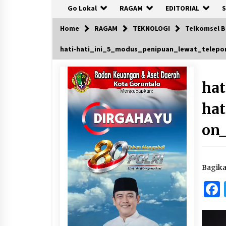
Go Lokal
RAGAM
EDITORIAL
S
Home
RAGAM
TEKNOLOGI
Telkomsel B
hati-hati_ini_5_modus_penipuan_lewat_telep
hat
hat
on
Bagik