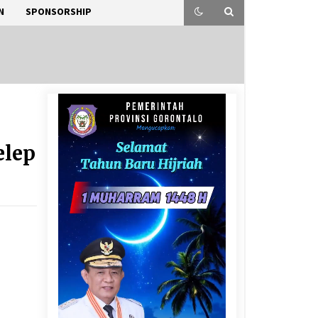
N
SPONSORSHIP
elep