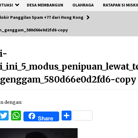
ITUASI
DESA MEMBANGUN
OLAHRAGA
RATAPAN SI MISKI
lokir Panggilan Spam +77 dari Hong Kong
on_genggam_580d66e0d2fd6-copy
i-
i_ini_5_modus_penipuan_lewat_t
_genggam_580d66e0d2fd6-copy
an dengan:
Facebook
Twitter
WhatsApp
Share
Share