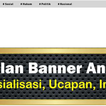
# Sosial
# Hukum
# Politik
# Nasional