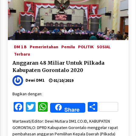
DM 1 B
Pemerintahan
Pemilu
POLITIK
SOSIAL
Terbaru
Anggaran 48 Miliar Untuk Pilkada
Kabupaten Gorontalo 2020
Dewi DM1
01/10/2019
Bagikan dengan:
Facebook
Twitter
WhatsApp
Share
Share
Wartawati/Editor: Dewi Mutiara DM1.CO.ID, KABUPATEN
GORONTALO: DPRD Kabupaten Gorontalo menggelar rapat
pembahasan anggaran Pemilihan Kepala Daerah (Pilkada)