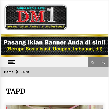
Skip
to
content
DM1
Home
TAPD
TAPD