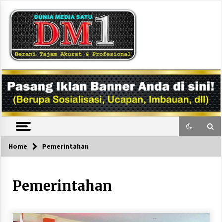
Skip
to
content
DM1
Home
Pemerintahan
Pemerintahan