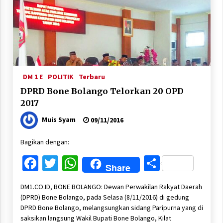
DM 1 E
POLITIK
Terbaru
DPRD Bone Bolango Telorkan 20 OPD
2017
Muis Syam
09/11/2016
Bagikan dengan:
Facebook
Twitter
WhatsApp
Share
Share
DM1.CO.ID, BONE BOLANGO: Dewan Perwakilan Rakyat Daerah
(DPRD) Bone Bolango, pada Selasa (8/11/2016) di gedung
DPRD Bone Bolango, melangsungkan sidang Paripurna yang di
saksikan langsung Wakil Bupati Bone Bolango, Kilat