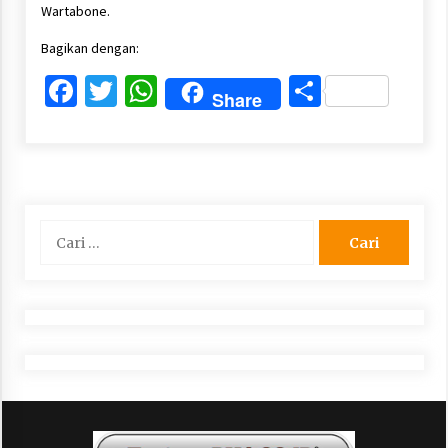
Wartabone.
Bagikan dengan:
Facebook
Twitter
WhatsApp
Share
Share
Cari
untuk: