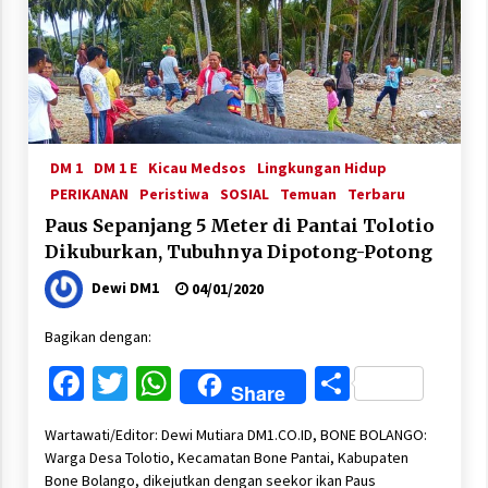
DM 1
DM 1 E
Kicau Medsos
Lingkungan Hidup
PERIKANAN
Peristiwa
SOSIAL
Temuan
Terbaru
Paus Sepanjang 5 Meter di Pantai Tolotio
Dikuburkan, Tubuhnya Dipotong-Potong
Dewi DM1
04/01/2020
Bagikan dengan:
Facebook
Twitter
WhatsApp
Share
Share
Wartawati/Editor: Dewi Mutiara DM1.CO.ID, BONE BOLANGO:
Warga Desa Tolotio, Kecamatan Bone Pantai, Kabupaten
Bone Bolango, dikejutkan dengan seekor ikan Paus