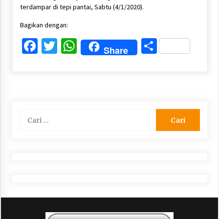
terdampar di tepi pantai, Sabtu (4/1/2020).
Bagikan dengan:
Facebook
Twitter
WhatsApp
Share
Share
Cari
untuk: