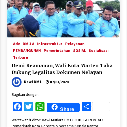
Adv
DM 1 A
Infrastruktur
Pelayanan
PEMBANGUNAN
Pemerintahan
SOSIAL
Sosialisasi
Terbaru
Demi Keamanan, Wali Kota Marten Taha
Dukung Legalitas Dokumen Nelayan
Dewi DM1
07/03/2020
Bagikan dengan:
Facebook
Twitter
WhatsApp
Share
Share
Wartawati/Editor: Dewi Mutiara DM1.CO.ID, GORONTALO:
Pemerintah Kota Gorontalo bersama Kepala Kantor