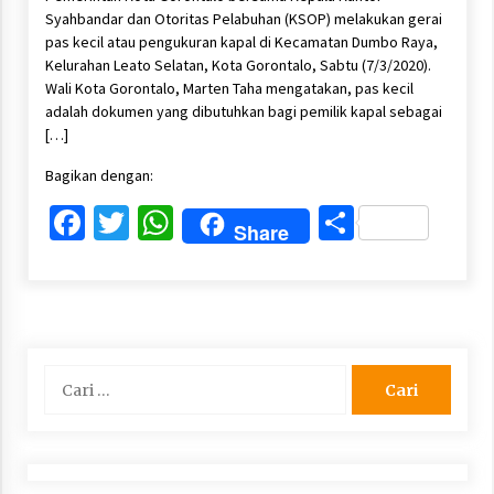
Syahbandar dan Otoritas Pelabuhan (KSOP) melakukan gerai
pas kecil atau pengukuran kapal di Kecamatan Dumbo Raya,
Kelurahan Leato Selatan, Kota Gorontalo, Sabtu (7/3/2020).
Wali Kota Gorontalo, Marten Taha mengatakan, pas kecil
adalah dokumen yang dibutuhkan bagi pemilik kapal sebagai
[…]
Bagikan dengan:
Facebook
Twitter
WhatsApp
Share
Share
Cari
untuk: