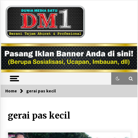
Skip
to
content
DM1
Home
gerai pas kecil
gerai pas kecil