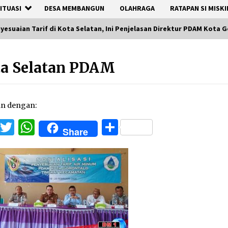
ITUASI
DESA MEMBANGUN
OLAHRAGA
RATAPAN SI MISKI
nyesuaian Tarif di Kota Selatan, Ini Penjelasan Direktur PDAM Kota 
ta Selatan PDAM
an dengan:
Facebook
Twitter
WhatsApp
Share
Share