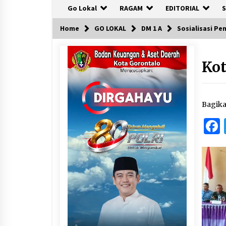
Go Lokal
RAGAM
EDITORIAL
S
Home
GO LOKAL
DM 1 A
Sosialisasi Pe
Ko
Bagik