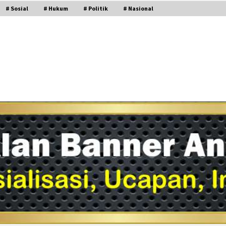
# Sosial
# Hukum
# Politik
# Nasional